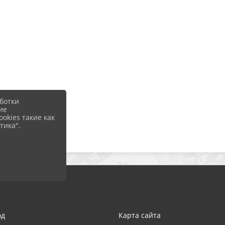
ботки
ие
okies такие как
тика".
од
Карта сайта