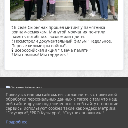
❗ В селе Сырьянах прошел митинг у памятника
воинам-землякам. Минутой молчания почтили
память погибших, возложили цветы.
❗ Посмотрели документальный фильм "Недельное.
Первые километры войны".
🕯 Всероссийская акция " Свеча памяти "
❗ Мы помним! Мы гордимся!
Пользуясь нашим сайтом, вы соглашаетесь с политикой
обработки персональных данных а также с тем что наш
веб-сайт и другие подключенные к веб-сайту сторонние
2026 г. dk-bholunca.ru
сервисы используют cookies такие как Яндекс Метрика,
Вход
"Госуслуги", "PRO.Культура", "Спутник аналитика".
Карта сайта
Политика обработки персональных данных
Подробнее