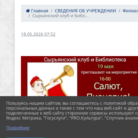
Главная
СВЕДЕНИЯ ОБ УЧРЕЖДЕНИИ
Филиал
Сырьянский клуб и Библ...
18.05.2026 07:52
Пользуясь нашим сайтом, вы соглашаетесь с политикой обра
персональных данных а также с тем что наш веб-сайт и друг
подключенные к веб-сайту сторонние сервисы используют co
Яндекс Метрика, "Госуслуги", "PRO.Культура", "Спутник анали
Подробнее