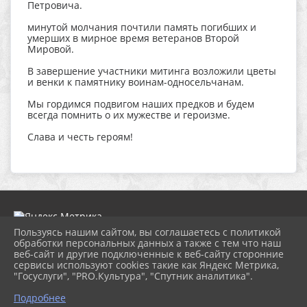
Петровича.
минутой молчания почтили память погибших и
умерших в мирное время ветеранов Второй
Мировой.
В завершение участники митинга возложили цветы
и венки к памятнику воинам-односельчанам.
Мы гордимся подвигом наших предков и будем
всегда помнить о их мужестве и героизме.
Слава и честь героям!
Пользуясь нашим сайтом, вы соглашаетесь с политикой
обработки персональных данных а также с тем что наш
веб-сайт и другие подключенные к веб-сайту сторонние
2026 г. dk-bholunca.ru
сервисы используют cookies такие как Яндекс Метрика,
Вход
"Госуслуги", "PRO.Культура", "Спутник аналитика".
Карта сайта
Политика обработки персональных данных
Подробнее