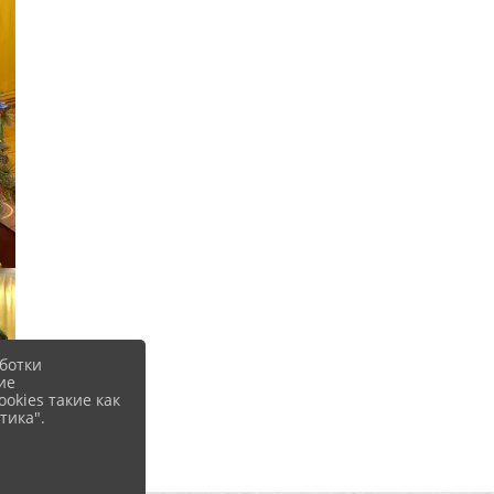
ботки
ие
okies такие как
тика".