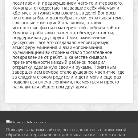
позитивом и предвкушением чего-то интересного.
Команды, с гордостью назвавшие себя «Мамы» и
«Дети», с энтузиазмом взялись за дело! Вопросы
викторины были разнообразными, охватывая темы,
связанные с историей праздника, а также
интересные факты о материнской любви и заботе.
Команды работали слаженно, обсуждая ответы,
поддерживая друг друга. Смех, оживлённые
дискуссии – всё это создавало неповторимую
атмосферу единения и взаимопонимания.
Кульминацией викторины стало трогательное
поздравление от ребят. В качестве символа
признательности каждый ребенок подарил
открытку, сделанную своими руками. Приятным
завершением вечера стало душевное чаепитие, где
за сладким столом родители и дети могли еще раз
поделиться впечатлениями, посмеяться и просто
насладиться обществом друг друга!
Пользуясь нашим сайтом, вы соглашаетесь с политикой
обработки персональных данных а также с тем что наш