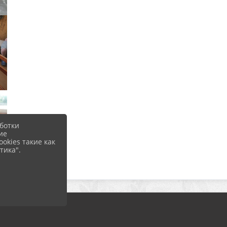
ботки
ие
okies такие как
тика".