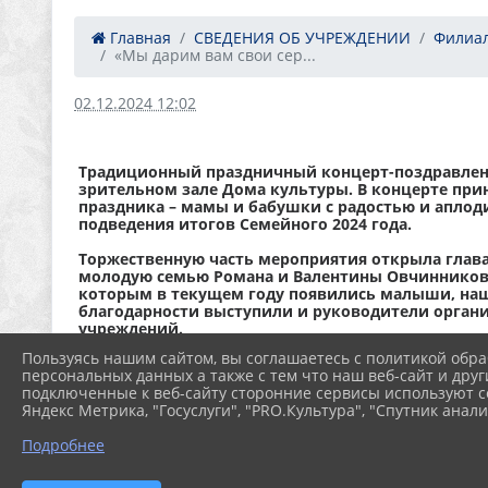
Главная
СВЕДЕНИЯ ОБ УЧРЕЖДЕНИИ
Филиал
«Мы дарим вам свои сер...
02.12.2024 12:02
Традиционный праздничный концерт-поздравлени
зрительном зале Дома культуры. В концерте при
праздника – мамы и бабушки с радостью и аплод
подведения итогов Семейного 2024 года.
Торжественную часть мероприятия открыла глава
молодую семью Романа и Валентины Овчинниковы
которым в текущем году появились малыши, наш
благодарности выступили и руководители органи
учреждений.
Пользуясь нашим сайтом, вы соглашаетесь с политикой обра
В фойе ДК, по традиции, оформлена выставка дет
персональных данных а также с тем что наш веб-сайт и друг
души, любовь и трепет, с которым она выполнена
подключенные к веб-сайту сторонние сервисы используют co
Яндекс Метрика, "Госуслуги", "PRO.Культура", "Спутник анали
Подробнее