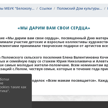
ы МБУК "Белохолу...
Ссылки
Поломский Дом культуры...
«МЫ ДАРИМ ВАМ СВОИ СЕРДЦА»
е «Мы дарим вам свои сердца», посвященный Дню матери в
нимали участие детские и взрослые коллективы художестве
исментами принимали творческие подарки от артистов все
 Поломского сельского поселения Елена Валентиновна Коч
х и семейную пару со стажем Юрия Николаевича и Алевти
и самые молодые жители-поломчане. Всем номинантам вр
заций с.Полом, чествуя семьи, которые в течение года пр
ботки
ских рисунков и поделок «Всем мамам посвящается». Каждая
ие
.
okies такие как
тика".