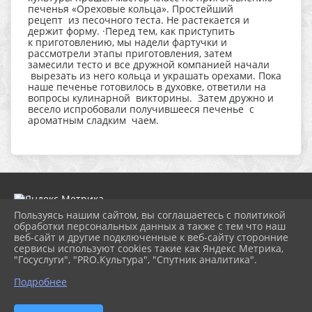
печенья «Ореховые кольца». Простейший
рецепт из песочного теста. Не растекается и
держит форму. ·Перед тем, как приступить
к приготовлению, мы надели фартучки и
рассмотрели этапы приготовления, затем
замесили тесто и все дружной компанией начали
вырезать из него кольца и украшать орехами. Пока
наше печенье готовилось в духовке, ответили на
вопросы кулинарной викторины. Затем дружно и
весело испробовали получившееся печенье с
ароматным сладким чаем.
Пользуясь нашим сайтом, вы соглашаетесь с политикой
обработки персональных данных а также с тем что наш
веб-сайт и другие подключенные к веб-сайту сторонние
2026 г. dk-bholunca.ru
сервисы используют cookies такие как Яндекс Метрика,
Вход
"Госуслуги", "PRO.Культура", "Спутник аналитика".
Карта сайта
Политика обработки персональных данных
Подробнее
Сделано на KubCMS