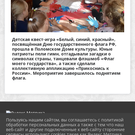
Детская квест-игра «Белый, синий, красный»,
посвящённая Дню государственного флага РФ,
прошла в Поломском Доме культуры. Юные
патриоты пели гимн, отгадывали загадки о
символах страны, танцевали флэшмоб «Флаг
моего государства», а также сделали
коллективную аппликацию «Прикоснись к
России». Мероприятие завершилось поднятием
флага.
Пользуясь нашим сайтом, вы соглашаетесь с политикой
обработки персональных данных а также с тем что наш
веб-сайт и другие подключенные к веб-сайту сторонние
2026 г. dk-bholunca.ru
сервисы используют cookies такие как Яндекс Метрика,