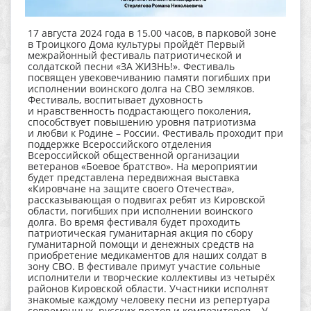
17 августа 2024 года в 15.00 часов, в парковой зоне
в Троицкого Дома культуры пройдёт Первый
межрайонный фестиваль патриотической и
солдатской песни «ЗА ЖИЗНЬ!». Фестиваль
посвящен увековечиванию памяти погибших при
исполнении воинского долга на СВО земляков.
Фестиваль, воспитывает духовность
и нравственность подрастающего поколения,
способствует повышению уровня патриотизма
и любви к Родине – России. Фестиваль проходит при
поддержке Всероссийского отделения
Всероссийской общественной организации
ветеранов «Боевое братство». На мероприятии
будет представлена передвижная выставка
«Кировчане на защите своего Отечества»,
рассказывающая о подвигах ребят из Кировской
области, погибших при исполнении воинского
долга. Во время фестиваля будет проходить
патриотическая гуманитарная акция по сбору
гуманитарной помощи и денежных средств на
приобретение медикаментов для наших солдат в
зону СВО. В фестивале примут участие сольные
исполнители и творческие коллективы из четырёх
районов Кировской области. Участники исполнят
знакомые каждому человеку песни из репертуара
современных русских поэтов и композиторов. У