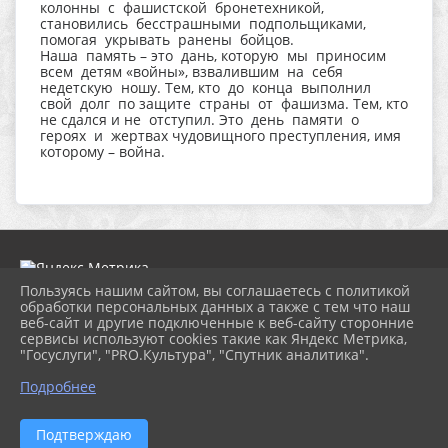
колонны с фашистской бронетехникой,
становились бесстрашными подпольщиками,
помогая укрывать ранены бойцов.
Наша память – это дань, которую мы приносим
всем детям «войны», взвалившим на себя
недетскую ношу. Тем, кто до конца выполнил
свой долг по защите страны от фашизма. Тем, кто
не сдался и не отступил. Это день памяти о
героях и жертвах чудовищного преступления, имя
которому – война.
Пользуясь нашим сайтом, вы соглашаетесь с политикой
обработки персональных данных а также с тем что наш
веб-сайт и другие подключенные к веб-сайту сторонние
2026 г. dk-bholunca.ru
сервисы используют cookies такие как Яндекс Метрика,
Вход
"Госуслуги", "PRO.Культура", "Спутник аналитика".
Карта сайта
Политика обработки персональных данных
Подробнее
Сделано на KubCMS
Разработка и поддержка
Подтверждаю