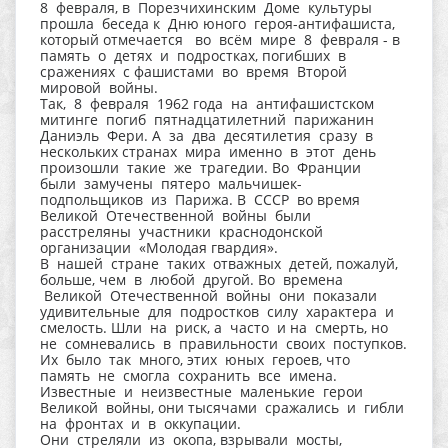
8 февраля, в Порезчихинским Доме культуры
прошла беседа к Дню юного героя-антифашиста,
который отмечается во всём мире 8 февраля - в
память о детях и подростках, погибших в
сражениях с фашистами во время Второй
мировой войны.
Так, 8 февраля 1962 года на антифашистском
митинге погиб пятнадцатилетний парижанин
Даниэль Фери. А за два десятилетия сразу в
нескольких странах мира именно в этот день
произошли такие же трагедии. Во Франции
были замучены пятеро мальчишек-
подпольщиков из Парижа. В СССР во время
Великой Отечественной войны были
расстреляны участники краснодонской
организации «Молодая гвардия».
В нашей стране таких отважных детей, пожалуй,
больше, чем в любой другой. Во времена
Великой Отечественной войны они показали
удивительные для подростков силу характера и
смелость. Шли на риск, а часто и на смерть, но
не сомневались в правильности своих поступков.
Их было так много, этих юных героев, что
память не смогла сохранить все имена.
Известные и неизвестные маленькие герои
Великой войны, они тысячами сражались и гибли
на фронтах и в оккупации.
Они стреляли из окопа, взрывали мосты,