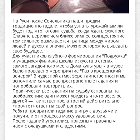
На Руси после Сочельника наши предки
традиционно гадали, чтобы узнать, урожайным ли
будет год, что готовит судьба, когда ждать суженого.
Славяне верили: чем ближе зимнее солнцестояние,
тем сильнее размывается граница между миром
людей и духов, а значит, можно осторожно выведать
свое будущее.
Для участников клубного формирования "Подружка"
и учащихся филиала школы искусств в стенах
самого загадочного места Дома культуры - в музее
было проведено мероприятие "Раз в крещенский
вечерок" В чудесной атмосфере таинственности мы
вспомнили самые распространенные гадания и
попробовали повторить их.
Практически все гадания на судьбу основаны на
воображении: один может увидеть что-то веселое,
другой — таинственное, а третий действительно
«прочтет» ответ на свой вопрос.
Ребята превратили гадание в игру с друзьями и
получили от процесса массу удовольствия.
После гаданий угостились полезным травяным
чаем с оладушками и сладостями.