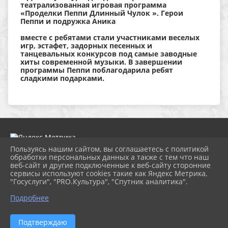
театрализованная игровая программа
«Проделки Пеппи Длинный Чулок ». Герои
Пеппи и подружка Аника
вместе с ребятами стали участниками веселых
игр, эстафет, задорных песенных и
танцевальных конкурсов под самые заводные
хиты современной музыки. В завершении
программы Пеппи поблагодарила ребят
сладкими подарками.
Пользуясь нашим сайтом, вы соглашаетесь с политикой
обработки персональных данных а также с тем что наш
веб-сайт и другие подключенные к веб-сайту сторонние
2026 г. dk-bholunca.ru
сервисы используют cookies такие как Яндекс Метрика,
Вход
"Госуслуги", "PRO.Культура", "Спутник аналитика".
Карта сайта
Политика обработки персональных данных
Подробнее
Сделано на KubCMS
Разработка и поддержка
Подтверждаю