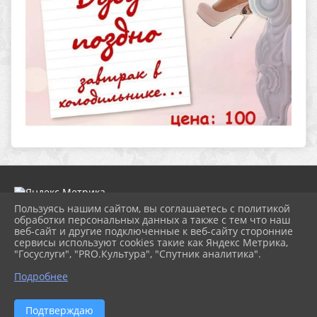
Пользуясь нашим сайтом, вы соглашаетесь с политикой
обработки персональных данных а также с тем что наш
веб-сайт и другие подключенные к веб-сайту сторонние
2026 г. dk-bholunca.ru
сервисы используют cookies такие как Яндекс Метрика,
Вход
"Госуслуги", "PRO.Культура", "Спутник аналитика".
Карта сайта
Политика обработки персональных данных
Подробнее
Сделано на KubCMS
Разработка и поддержка
Подтверждаю