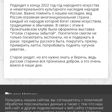
Подходит к концу 2022 год-год народного искусства
и нематериального культурного наследия народов
России. Важно помнить о нашем наследии, вед
Россия-огромная многонациональная страна ,
каждый из народов которой богат своим искусством,
традициями и обычаями. В связи с этим в
Прокопьевском клубе была оформлена выставка
"Уголок старины забытой". Посетители смогли не
только посмотреть экспонаты, но и подержать в
руках предметы русского быта, покрутить прялку,
примерить лапти, попробовать поднять чугунок
ухватом...
Старое уходит, но его нужно знать и беречь, ведь
русская старина вся пронизана добром, а это очень
важно в наши дни.
Пользуясь нашим сайтом, вы соглашаетесь с политикой
обработки персональных данных а также с тем что наш
веб-сайт и другие подключенные к веб-сайту сторонние
2026 г. dk-bholunca.ru
сервисы используют cookies такие как Яндекс Метрика,