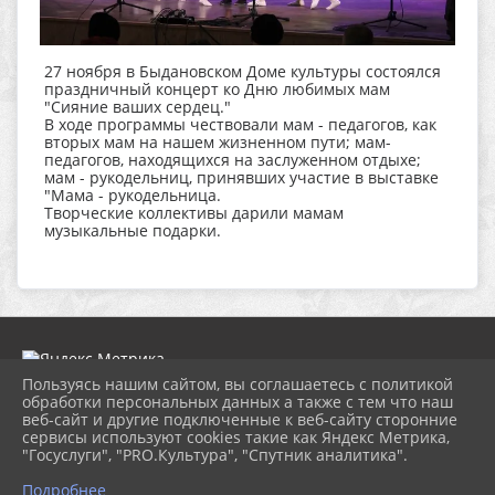
27 ноября в Быдановском Доме культуры состоялся
праздничный концерт ко Дню любимых мам
"Сияние ваших сердец."
В ходе программы чествовали мам - педагогов, как
вторых мам на нашем жизненном пути; мам-
педагогов, находящихся на заслуженном отдыхе;
мам - рукодельниц, принявших участие в выставке
"Мама - рукодельница.
Творческие коллективы дарили мамам
музыкальные подарки.
Пользуясь нашим сайтом, вы соглашаетесь с политикой
обработки персональных данных а также с тем что наш
веб-сайт и другие подключенные к веб-сайту сторонние
2026 г. dk-bholunca.ru
сервисы используют cookies такие как Яндекс Метрика,
Вход
"Госуслуги", "PRO.Культура", "Спутник аналитика".
Карта сайта
Политика обработки персональных данных
Подробнее