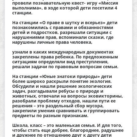
провели познавательную квест- игру «Миссия
выполнима», в ходе которой дети посетили 4
станции.
На станции «О праве в шутку и всерьез» дети
познакомились с правами и обязанностями
детей и подростков, разрешали ситуации с
нарушениями прав, вспоминали сказки, где
нарушены личные права человека,
узнали в каких международных документах
закреплены права ребенка. По предложенным
ситуациям определяли вид преступления,
решали задачи по правовым вопросам семьи.
На станции «Юные знатоки природы» дети
более широко раскрыли понятие экология.
Обсудили и нашли решение экологических
задач, разгадывали ребусы о природе и
животных, отвечали на вопросы эковикторины,
разобрали проблему отходов, нашли пути ее
решения – это раздельный сбор мусора,
закрепили умения сравнивать и группировать
предметы по разным признакам.
Школа, класс – это маленькая семья. И для того,
чтобы стать еще добрее, благороднее, радушнее
и дружнее по отношению друг к другу дети