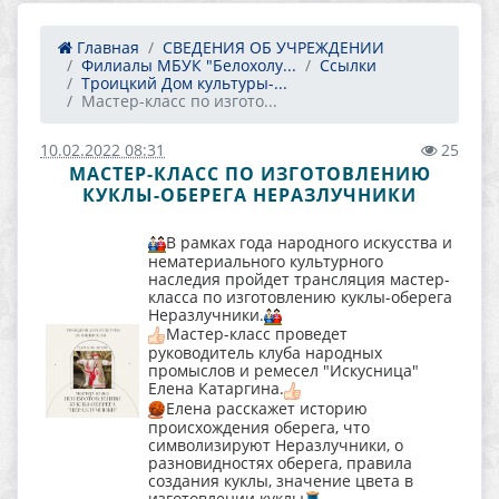
Главная
СВЕДЕНИЯ ОБ УЧРЕЖДЕНИИ
Филиалы МБУК "Белохолу...
Ссылки
Троицкий Дом культуры-...
Мастер-класс по изгото...
10.02.2022 08:31
25
МАСТЕР-КЛАСС ПО ИЗГОТОВЛЕНИЮ
КУКЛЫ-ОБЕРЕГА НЕРАЗЛУЧНИКИ
В рамках года народного искусства и
нематериального культурного
наследия пройдет трансляция мастер-
класса по изготовлению куклы-оберега
Неразлучники.
Мастер-класс проведет
руководитель клуба народных
промыслов и ремесел "Искусница"
Елена Катаргина.
Елена расскажет историю
происхождения оберега, что
символизируют Неразлучники, о
разновидностях оберега, правила
создания куклы, значение цвета в
изготовлении куклы